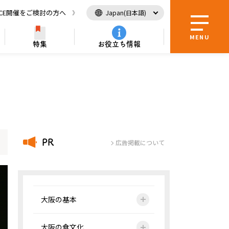
ICE開催をご検討の方へ
Japan(日本語)
MENU
特集
お役立ち情報
内所
便利情報
全国を巡る
パンフレットダウンロード
カルチャー
索！
ング
！
自然・景観を楽しむ
自然・風景
観光大使
PR
広告掲載について
大阪の基本
大阪の食文化