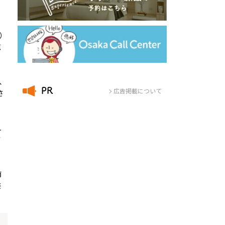
ら
）
花
、
お役立ち情報
PR
広告掲載について
さ
カル料理
Q&A
魅力・食材
お得なチケット
を楽しむ！
観光で訪れる皆さんへ
れ
観光案内所
さ
便利情報
宿泊施設
のづくり
大阪での便利な交通手段
映えスポット
南
大阪の旅を安全に楽しむために
装
大阪を拠点に全国を巡る
パンフレットダウンロード