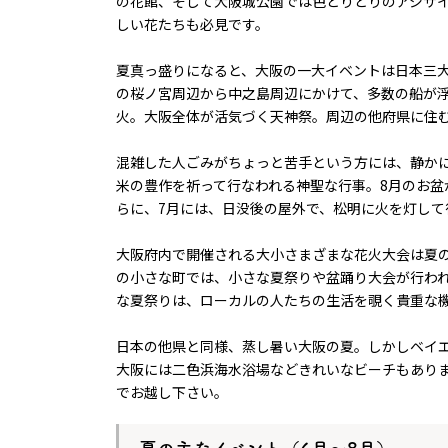
の花館、そして大阪城公園では色とりどりのアジサ
しい花たちも必見です。
夏真っ盛りになると、大阪の一大イベントは日本三大
の桜ノ宮周辺から中之島周辺にかけて、多数の船が
火。大阪全体が活気づく天神祭。周辺の他府県に住
混雑した人ごみがちょっと苦手という方には、静か
大阪まるわかり
米の豊作を祈って行なわれる神聖な行事。8月のお盆
大阪の基本
らに、7月には、日没後の屋外で、松明に火を灯して
大阪の食文化
大阪のスポーツ
大阪府内で開催される大小さまざまな花火大会は夏
大阪発ポップカルチャー
の小さな町では、小さな夏祭りや盆踊り大会が行わ
観光大使
な夏祭りは、ローカルの人たちの生活を覗く貴重な
日本の他県と同様、蒸し暑い大阪の夏。しかしベイ
大阪には二色浜海水浴場などきれいなビーチもあり
でお越し下さい。