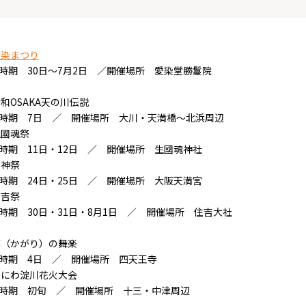
愛染まつり
時期 30日～7月2日 ／開催場所 愛染堂勝鬘院
和OSAKA天の川伝説
修学旅行
OSAKA MICE
時期 7日 ／ 開催場所 大川・天満橋～北浜周辺
生國魂祭
時期 11日・12日 ／ 開催場所 生國魂神社
天神祭
時期 24日・25日 ／ 開催場所 大阪天満宮
住吉祭
大阪観光局
OSAKA MICE
プライバシーポリシー
サイトポリシー
時期 30日・31日・8月1日 ／ 開催場所 住吉大社
篝（かがり）の舞楽
時期 4日 ／ 開催場所 四天王寺
なにわ淀川花火大会
時期 初旬 ／ 開催場所 十三・中津周辺