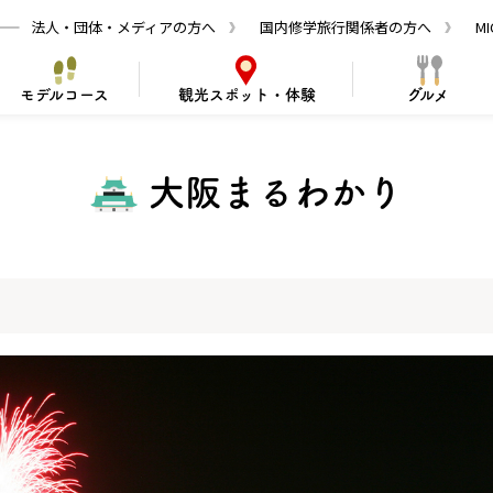
法人・団体・メディアの方へ
国内修学旅行関係者の方へ
M
モデルコース
観光
スポット・体験
グルメ
なチケット
観光で訪れる皆さんへ
観光案
大阪まるわかり
便利な交通手段
大阪の旅を安全に楽しむために
大阪を拠点に
舌鳥古市古墳コース
食魅力・食材
のものづくり
阪の食文化
グルメ
おすすめ 映えスポット
建築・アートを楽しむ
大阪の食を楽しむ！
大阪のスポーツ
体験
大阪発ポップ
歴史を探
ショッピ
発見
史・文化
季節