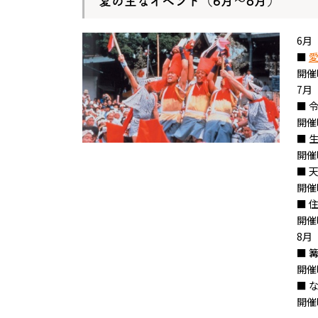
夏の主なイベント（6月～8月）
6月
■
開催
7月
■
令
大阪観光局
開催
■
開催
■
開催
■
開催
8月
■ 
開催
■
開催