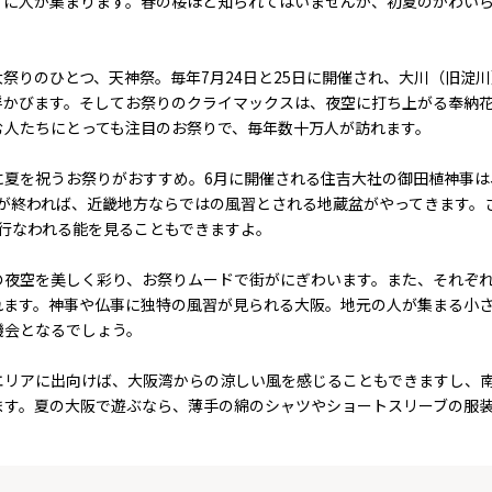
イに人が集まります。春の桜ほど知られてはいませんが、初夏のかわい
祭りのひとつ、天神祭。毎年7月24日と25日に開催され、大川（旧淀川
浮かびます。そしてお祭りのクライマックスは、夜空に打ち上がる奉納
む人たちにとっても注目のお祭りで、毎年数十万人が訪れます。
に夏を祝うお祭りがおすすめ。6月に開催される住吉大社の御田植神事は
イベント
観光スポット・体験
グルメ
が終われば、近畿地方ならではの風習とされる地蔵盆がやってきます。
モデルコース
レジャー・スポーツ
大阪ロー
行なわれる能を見ることもできますよ。
ビギナー向け
グルメ
大阪の食
世界遺産・百舌鳥古市古墳コース
体験
大阪の食
の夜空を美しく彩り、お祭りムードで街がにぎわいます。また、それぞ
建築・アートを楽しむ
ショッピング
特集
れます。神事や仏事に独特の風習が見られる大阪。地元の人が集まる小
歴史を探索！
自然・風景
PICK UP
機会となるでしょう。
自然・景観を楽しむ
アート
大阪のも
電車/車の旅
歴史・文化
おすすめ 
エリアに出向けば、大阪湾からの涼しい風を感じることもできますし、
季節
発見！
ます。夏の大阪で遊ぶなら、薄手の綿のシャツやショートスリーブの服