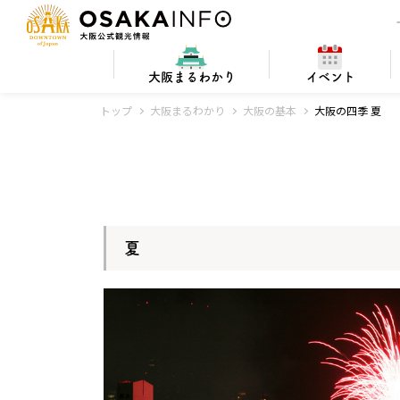
大阪
まるわかり
イベント
トップ
大阪まるわかり
大阪の基本
大阪の四季 夏
Q&A
お得
宿泊施設
大阪での
レジャー・スポーツ
大阪ローカル料理
ビギナー向け
大阪の基本
PICK UP
世界遺産・百
大阪の
大阪
大
夏
電車/車の旅
アート
歴