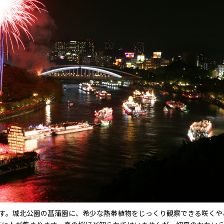
ます。城北公園の菖蒲園に、希少な熱帯植物をじっくり観察できる咲くや