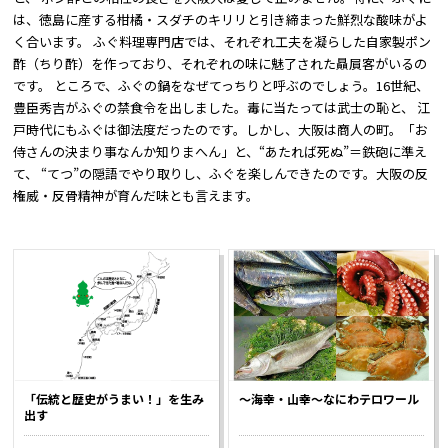
は、徳島に産する柑橘・スダチのキリリと引き締まった鮮烈な酸味がよ
く合います。 ふぐ料理専門店では、それぞれ工夫を凝らした自家製ポン
酢（ちり酢）を作っており、それぞれの味に魅了された贔屓客がいるの
です。 ところで、ふぐの鍋をなぜてっちりと呼ぶのでしょう。16世紀、
豊臣秀吉がふぐの禁食令を出しました。毒に当たっては武士の恥と、 江
戸時代にもふぐは御法度だったのです。しかし、大阪は商人の町。「お
侍さんの決まり事なんか知りまへん」と、“あたれば死ぬ”＝鉄砲に準え
て、 “てつ”の隠語でやり取りし、ふぐを楽しんできたのです。大阪の反
権威・反骨精神が育んだ味とも言えます。
「伝統と歴史がうまい！」を生み
～海幸・山幸～なにわテロワール
出す