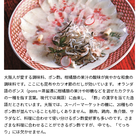
グルメ
特集
お役立ち情報
大阪人が愛する調味料、ポン酢。柑橘類の果汁の酸味が爽やかな和食の
調味料です。ここにも昆布やカツオ節のだしが効いています。 オランダ
語のポンス（pons＝蒸留酒に柑橘類の果汁や砂糖などを混ぜたカクテル
の一種を指す言葉。現代では廃語）に由来し、 「酢」の漢字を当てた造
語だとされています。大阪では、スーパーマーケットの棚に、20種もの
ポン酢が並んでいることも珍しくありません。 豚肉、鶏肉、魚介類、サ
ラダなど、料理に合わせて使い分けるポン酢愛好家も多いのです。さま
ざまな料理に合わせることができるポン酢ですが、 中でも、「てっち
り」には欠かせません。