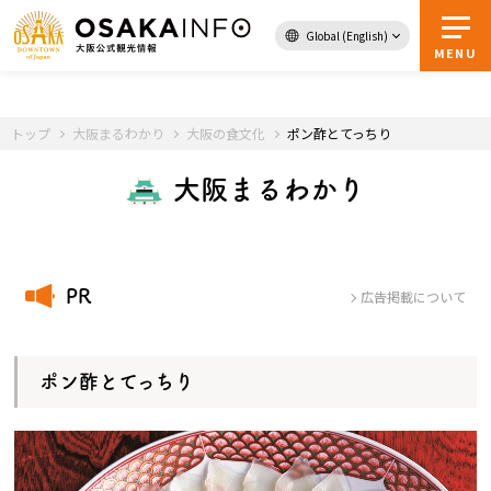
Global (English)
トップページへ
MENU
トップ
大阪まるわかり
大阪の食文化
ポン酢とてっちり
お得な
デジタル
大阪まるわかり
チケット
ガイドブック
PR
大阪まるわかり
広告掲載について
イベント
ポン酢とてっちり
モデルコース
観光スポット・体験