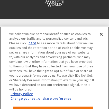
大阪観光局
We collect unique personal identifier such as cookies to
〒542-0081 大阪市中央区南船場4-4-21
analyze our traffic and to personalize content and ads.
TODA BUILDING 心斎橋（旧りそな船場ビル）５階
Please click
here
to see more details about how we use
観光情報の問い合わせ Osaka Call Center
cookies and the retention period of each cookie. We may
06-6131-4550
(無休 9:00～17:30)
sell or share information about your use of our website
to/with our analytics and advertising partners, who may
combine it with other information that you have provided
to them or that they have collected from your use of their
大阪観光局
OSAKA MICE
プライバシーポリシー
services. You have the right to opt out of sale or share of
your personal information by us. Please click [Do Not Sell
サイトポリシー
入札情報
採用情報
or Share My Personal Information] to exercise your right. If
we have detected an opt-out preference signal, then it
will be honored.
©OSAKA CONVENTION & TOURISM BUREAU
Privacy Policy
Change your sell or share preference