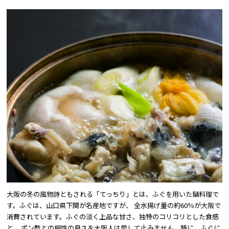
大阪観光局
OSAKA MICE
大阪の冬の風物詩ともされる「てっちり」とは、ふぐを用いた鍋料理で
す。ふぐは、山口県下関が名産地ですが、 全水揚げ量の約60％が大阪で
消費されています。ふぐの淡く上品な甘さ、独特のコリコリとした食感
と、 ポン酢との相性の良さを大阪人は愛して止みません。特に、ふぐに