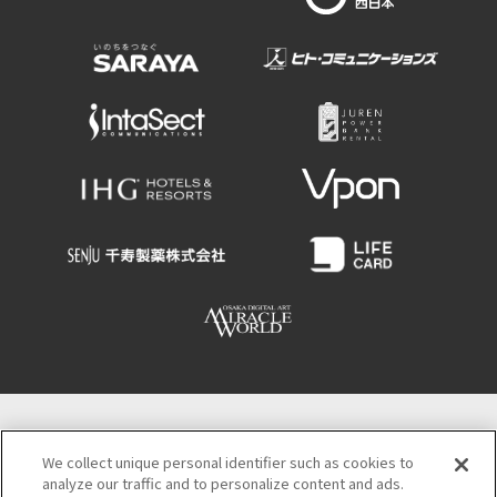
大阪観光局
We collect unique personal identifier such as cookies to
〒542-0081 大阪市中央区南船場4-4-21
analyze our traffic and to personalize content and ads.
TODA BUILDING 心斎橋（旧りそな船場ビル）５階