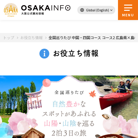
Global (English)
トップページへ
MENU
トップ
お役立ち情報
全国巡りたび 中国・四国コース コース2 広島県×島根
お得な
デジタル
お役立ち情報
チケット
ガイドブック
大阪まるわかり
イベント
モデルコース
観光スポット・体験