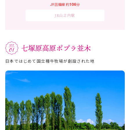
106
JR芸備線
約
分
JR山之内駅
七塚原高原ポプラ並木
日本ではじめて国立種牛牧場が創設された地