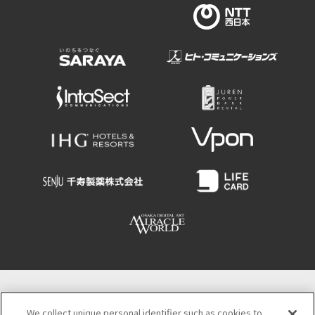
大阪観光局
We collect unique personal identifier such as cookies to