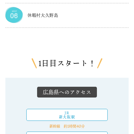
休暇村大久野島
1日目スタート！
広島県へのアクセス
JR
新大阪駅
1
40
新幹線 約
時間
分