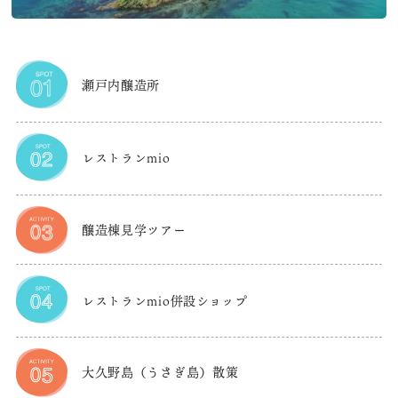
大阪観光局
OSAKA MICE
瀬戸内醸造所
レストランmio
醸造棟見学ツアー
レストランmio併設ショップ
大久野島（うさぎ島）散策