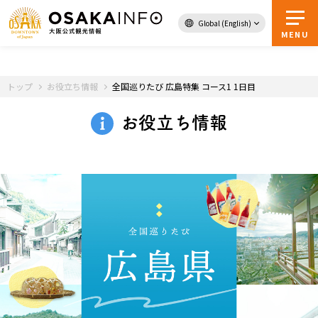
Global (English)
トップページへ
MENU
トップ
お役立ち情報
全国巡りたび 広島特集 コース1 1日目
お得な
デジタル
お役立ち情報
チケット
ガイドブック
大阪まるわかり
イベント
モデルコース
観光スポット・体験