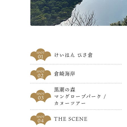
けいはん ひさ倉
倉崎海岸
黒潮の森
マングローブパーク /
カヌーツアー
THE SCENE