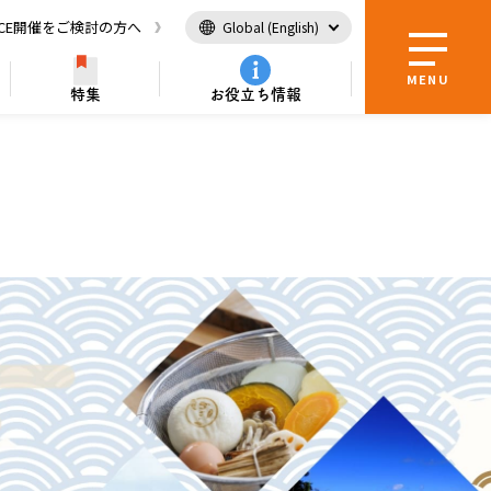
ICE開催をご検討の方へ
Global (English)
MENU
特集
お役立ち情報
内所
便利情報
全国を巡る
パンフレットダウンロード
カルチャー
索！
ング
！
自然・景観を楽しむ
自然・風景
観光大使