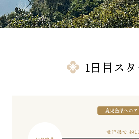
1日目ス
鹿児島県へのア
1
飛行機で 約