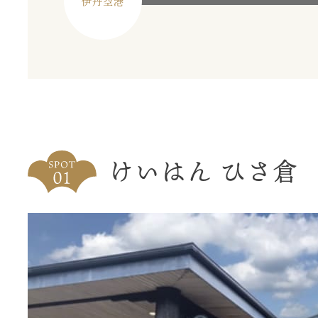
伊丹空港
イベント
観光スポット・体験
グルメ
けいはん ひさ倉
モデルコース
レジャー・スポーツ
大阪ロー
ビギナー向け
グルメ
大阪の食
世界遺産・百舌鳥古市古墳コース
体験
大阪の食
建築・アートを楽しむ
ショッピング
特集
歴史を探索！
自然・風景
PICK UP
自然・景観を楽しむ
アート
大阪のも
電車/車の旅
歴史・文化
おすすめ 
季節
発見！