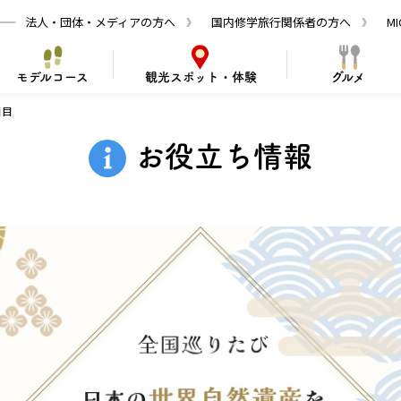
法人・団体・メディアの方へ
国内修学旅行関係者の方へ
M
モデルコース
観光
スポット・体験
グルメ
日目
なチケット
観光で訪れる皆さんへ
観光案
お役立ち情報
便利な交通手段
大阪の旅を安全に楽しむために
大阪を拠点に
舌鳥古市古墳コース
食魅力・食材
のものづくり
阪の食文化
グルメ
おすすめ 映えスポット
建築・アートを楽しむ
大阪の食を楽しむ！
大阪のスポーツ
体験
大阪発ポップ
歴史を探
ショッピ
発見
史・文化
季節