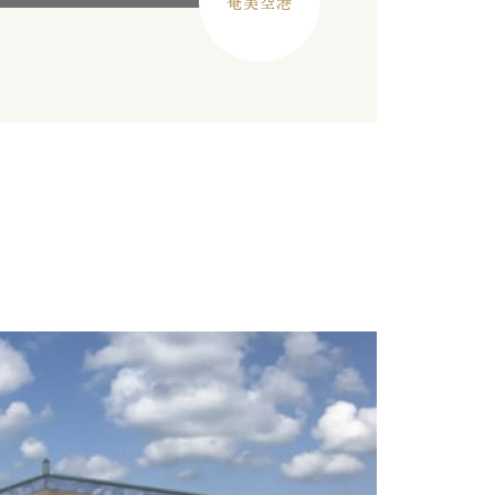
奄美空港
お役立ち情報
カル料理
Q&A
魅力・食材
お得なチケット
を楽しむ！
観光で訪れる皆さんへ
観光案内所
便利情報
宿泊施設
のづくり
大阪での便利な交通手段
映えスポット
大阪の旅を安全に楽しむために
大阪を拠点に全国を巡る
パンフレットダウンロード