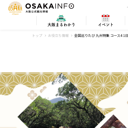
大阪
まるわかり
イベント
トップ
お役立ち情報
全国巡りたび 九州特集 コース4 1
Q&A
お得
宿泊施設
大阪での
レジャー・スポーツ
大阪ローカル料理
ビギナー向け
大阪の基本
PICK UP
世界遺産・百
大阪の
大阪
大
電車/車の旅
アート
歴