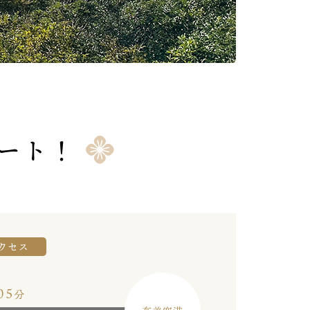
タート！
クセス
05
分